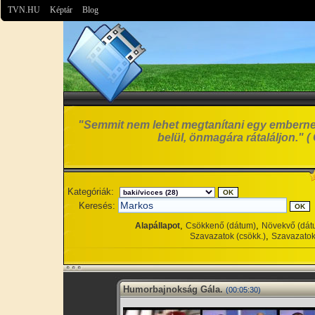
TVN.HU
Képtár
Blog
"Semmit nem lehet megtanítani egy emberne
belül, önmagára rátaláljon." ( G
Kategóriák:
Keresés:
,
,
Alapállapot
Csökkenő (dátum)
Növekvő (dát
,
Szavazatok (csökk.)
Szavazatok
Humorbajnokság Gála.
(00:05:30)