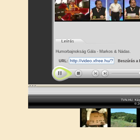
Humorbajnokság Gála - Markos & Nádas.
URL:
Beszúrás a 
TVN.HU
,
Kép
© 2