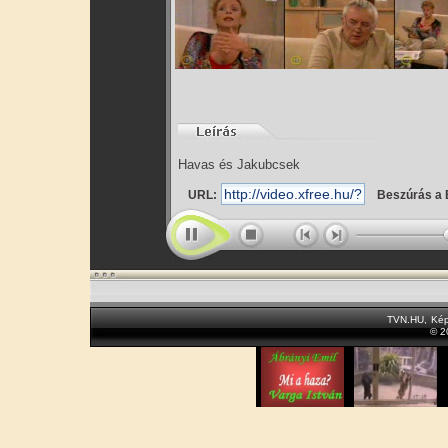
Havas és Jakubcsek
URL:
Beszúrás a 
TVN.HU
,
Kép
© 2