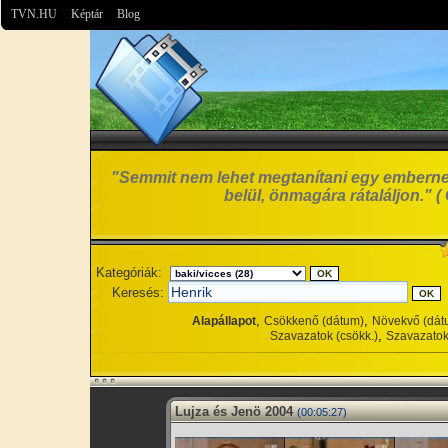
TVN.HU
Képtár
Blog
"Semmit nem lehet megtanítani egy emberne
belül, önmagára rátaláljon." ( G
Kategóriák:
Keresés:
,
,
Alapállapot
Csökkenő (dátum)
Növekvő (dát
,
Szavazatok (csökk.)
Szavazatok
Lujza és Jenö 2004
(00:05:27)