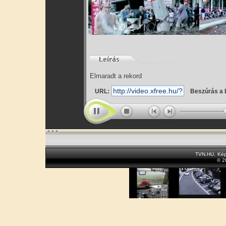
Elmaradt a rekord
URL:
Beszúrás a 
TVN.HU
,
Kép
© 2