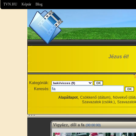
TVN.HU
Képtár
Blog
Jézus él!
Kategóriák:
Keresés:
,
,
Alapállapot
Csökkenő (dátum)
Növekvő (dát
,
Szavazatok (csökk.)
Szavazatok
Vigyázz, dől a fa
(00:00:00)