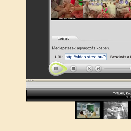
Meglepetések agyagozás közben.
URL:
Beszúrás a 
TVN.HU
,
Kép
© 2