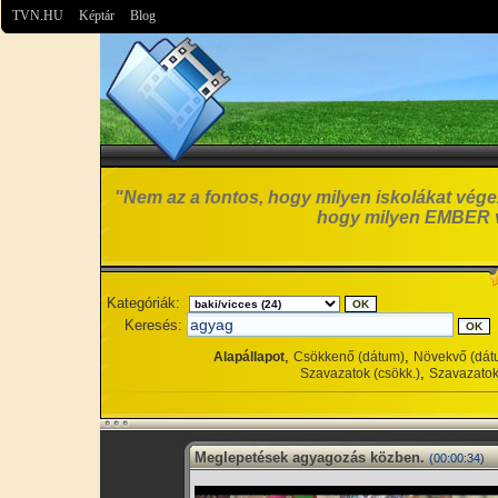
TVN.HU
Képtár
Blog
"Nem az a fontos, hogy milyen iskolákat vége
hogy milyen EMBER 
Kategóriák:
Keresés:
,
,
Alapállapot
Csökkenő (dátum)
Növekvő (dát
,
Szavazatok (csökk.)
Szavazatok
Meglepetések agyagozás közben.
(00:00:34)