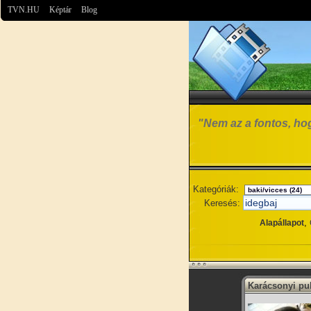
TVN.HU
Képtár
Blog
"Nem az a fontos, hog
Kategóriák:
Keresés:
,
Alapállapot
Karácsonyi pu