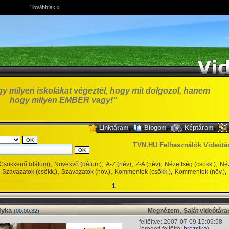
Továbbiak »
y milyen iskolákat végeztél, hogy mit dolgozol, hanem
hogy milyen EMBER vagy!"
,
,
,
Linktáram
Blogom
Képtáram
TVN.HU Felhasználók Videótá
,
,
,
,
,
Csökkenő (dátum)
Növekvő (dátum)
A-Z (név)
Z-A (név)
Nézettség (csökk.)
Néz
,
,
,
,
Szavazatok (csökk.)
Szavazatok (növ.)
Kommentek (csökk.)
Kommentek (növ.)
1
lyka
,
Megnézem
Saját videótár
(00:00:32)
feltöltve: 2007-07-09 15:09:58