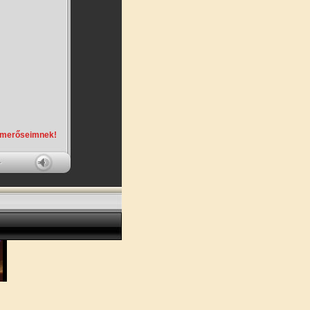
smerőseimnek!