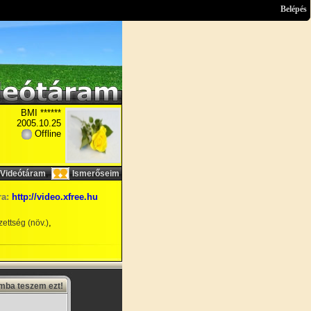
Belépés
BMI ******
2005.10.25
Offline
,
Videótáram
Ismerőseim
ra:
http://video.xfree.hu
,
ettség (növ.)
amba teszem ezt!