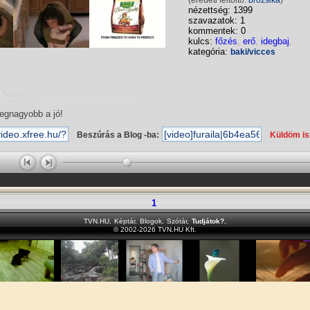
(eredeti feltöltő:
brozsika
)
nézettség: 1399
szavazatok: 1
kommentek: 0
kulcs:
főzés
,
erő
,
idegbaj
,
kategória:
baki/vicces
egnagyobb a jó!
Beszúrás a Blog -ba:
Küldöm i
1
TVN.HU
,
Képtár
,
Blogok
,
Szótár
,
Tudjátok?
,
© 2002-2026 TVN.HU Kft.