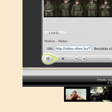
Markos - Nádas
URL:
Beszúrás a 
TVN.HU
,
Kép
© 2