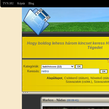
TVN.HU
Képtár
Blog
Hogy boldog lehess három kincset keress Hi
Tégedet
Kategóriák:
Keresés:
,
,
Alapállapot
Csökkenő (dátum)
Növekvő (dát
,
Szavazatok (csökk.)
Szavazatok
Markos - Nádas
(00:09:41)