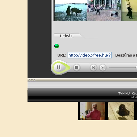
URL:
Beszúrás a 
TVN.HU
,
Kép
© 2