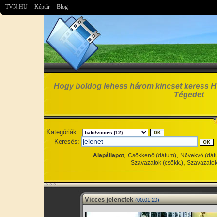
TVN.HU
Képtár
Blog
Hogy boldog lehess három kincset keress Hi
Tégedet
Kategóriák:
Keresés:
,
,
Alapállapot
Csökkenő (dátum)
Növekvő (dát
,
Szavazatok (csökk.)
Szavazatok
Vicces jelenetek
(00:01:20)