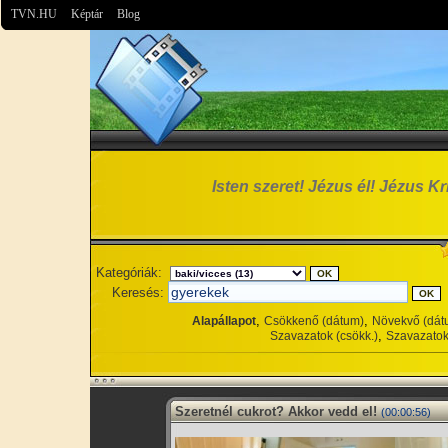
TVN.HU
Képtár
Blog
Isten szeret! Jézus él! Jézus Kri
Kategóriák:
Keresés:
,
,
Alapállapot
Csökkenő (dátum)
Növekvő (dát
,
Szavazatok (csökk.)
Szavazatok
Szeretnél cukrot? Akkor vedd el!
(00:00:56)