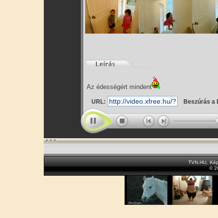
Az édességért mindent
URL:
Beszúrás a 
TVN.HU
,
Kép
© 2