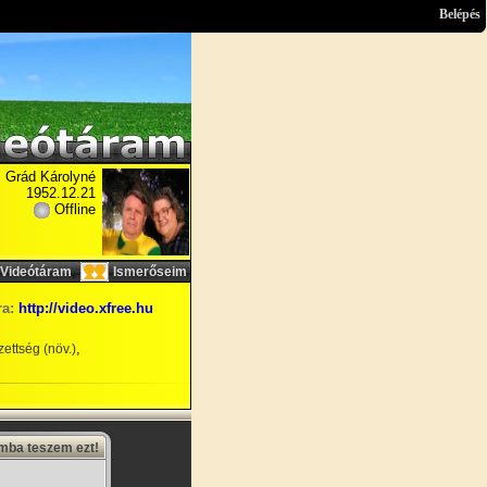
Belépés
Grád Károlyné
1952.12.21
Offline
,
Videótáram
Ismerőseim
ra:
http://video.xfree.hu
,
ettség (növ.)
amba teszem ezt!