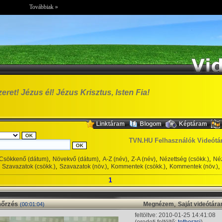
Továbbiak »
zeret! Jézus él! Jézus Krisztus, Isten Fia!
,
,
,
Linktáram
Blogom
Képtáram
TVN.HU Felhasználók Videótá
,
,
,
,
,
Csökkenő (dátum)
Növekvő (dátum)
A-Z (név)
Z-A (név)
Nézettség (csökk.)
Néz
,
,
,
,
Szavazatok (csökk.)
Szavazatok (növ.)
Kommentek (csökk.)
Kommentek (növ.)
1
nőrzés
,
Megnézem
Saját videótár
(00:01:04)
feltöltve: 2010-01-25 14:41:08