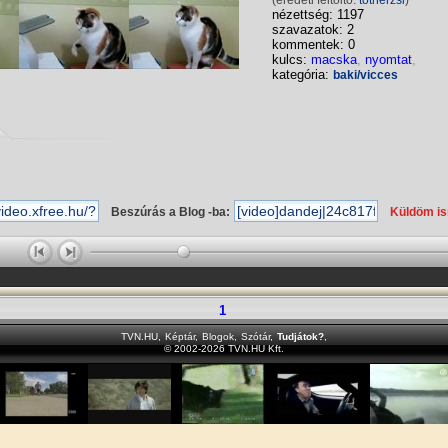
(eredeti feltöltő:
totherzsi
)
nézettség: 1197
szavazatok: 2
kommentek: 0
kulcs:
macska
,
nyomtat
,
kategória:
baki/vicces
Beszúrás a Blog -ba:
Küldöm i
1
TVN.HU
,
Képtár
,
Blogok
,
Szótár
,
Tudjátok?
,
© 2002-2026 TVN.HU Kft.