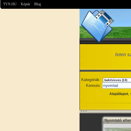
TVN.HU
Képtár
Blog
Isten s
Kategóriák:
Keresés:
,
Alapállapot
Nyomtató elle