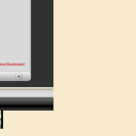
smerőseimnek!