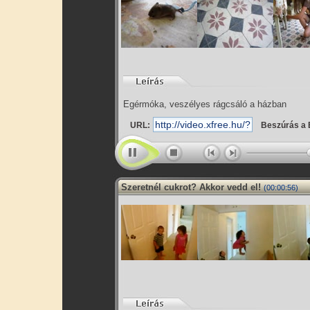
Egérmóka, veszélyes rágcsáló a házban
URL:
Beszúrás a 
Szeretnél cukrot? Akkor vedd el!
(00:00:56)