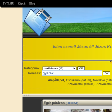
TVN.HU
Képtár
Blog
Isten szeret! Jézus él! Jézus Kri
Kategóriák:
Keresés:
,
,
Alapállapot
Csökkenő (dátum)
Növekvő (dát
,
Szavazatok (csökk.)
Szavazatok
Egér pórázon
(00:00:51)