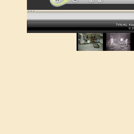
TVN.HU
,
Kép
© 2