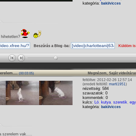
kategória:
baki/vicces
hihetetlen?
Beszúrás a Blog -ba:
Küldöm i
relem....
,
Megnézem
Saját videótár
(00:03:05)
feltöltve: 2012-02-26 12:57:14
(eredeti feltöltő:
marti1951
)
nézettség: 584
szavazatok: 0
kommentek: 0
kulcs:
Ló
,
kutya
,
szeretik
,
eg
kategória:
baki/vicces
a szerelem vak.....