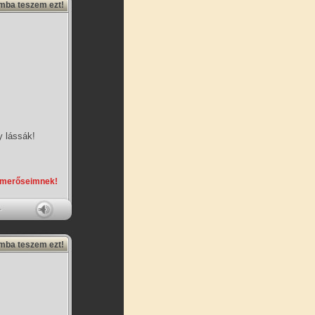
amba teszem ezt!
y lássák!
smerőseimnek!
amba teszem ezt!