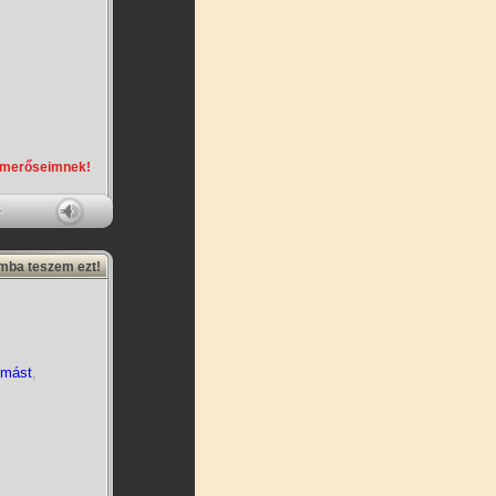
smerőseimnek!
amba teszem ezt!
ymást
,