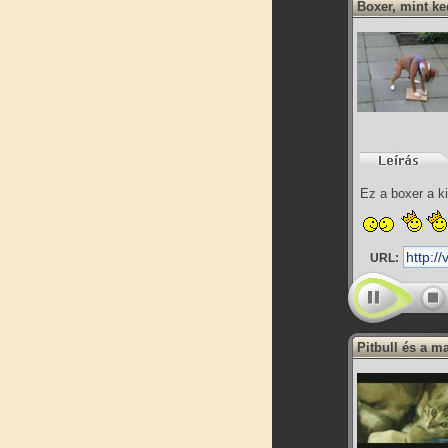
Boxer, mint ke
Ez a boxer a k
URL:
Pitbull és a m