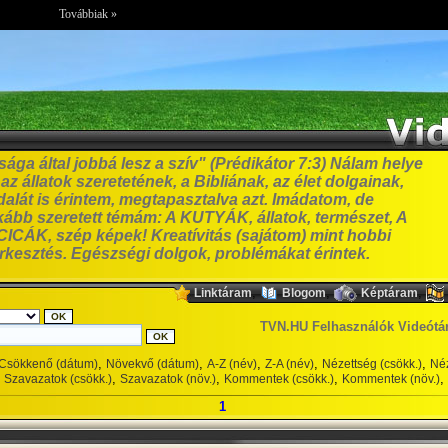
Továbbiak »
ga által jobbá lesz a szív" (Prédikátor 7:3) Nálam helye
z állatok szeretetének, a Bibliának, az élet dolgainak,
alát is érintem, megtapasztalva azt. Imádatom, de
bb szeretett témám: A KUTYÁK, állatok, természet, A
ICÁK, szép képek! Kreatívitás (sajátom) mint hobbi
erkesztés. Egészségi dolgok, problémákat érintek.
,
,
,
Linktáram
Blogom
Képtáram
TVN.HU Felhasználók Videótá
,
,
,
,
,
Csökkenő (dátum)
Növekvő (dátum)
A-Z (név)
Z-A (név)
Nézettség (csökk.)
Néz
,
,
,
,
Szavazatok (csökk.)
Szavazatok (növ.)
Kommentek (csökk.)
Kommentek (növ.)
1