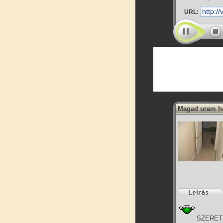
URL:
Magad uram ha .
SZERETE