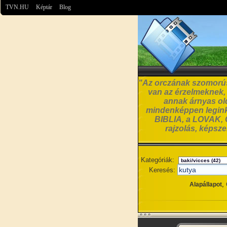
TVN.HU
Képtár
Blog
"Az orczának szomorúsá
van az érzelmeknek, a
annak árnyas old
mindenképpen leginká
BIBLIA, a LOVAK, C
rajzolás, képsz
Kategóriák:
Keresés:
,
Alapállapot