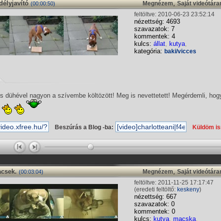
délyjavító
,
Megnézem
Saját videótár
(00:00:50)
feltöltve: 2010-06-23 23:52:14
nézettség: 4693
szavazatok: 7
kommentek: 4
kulcs:
állat
,
kutya
,
kategória:
baki/vicces
is dühével nagyon a szívembe költözött! Meg is nevettetett! Megérdemli, hog
Beszúrás a Blog -ba:
Küldöm i
acsek.
,
Megnézem
Saját videótár
(00:03:04)
feltöltve: 2011-11-25 17:17:47
(eredeti feltöltő:
keskeny
)
nézettség: 667
szavazatok: 0
kommentek: 0
kulcs:
kutya
,
macska
,