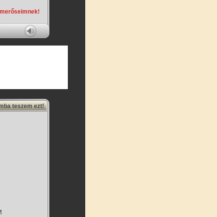
smerőseimnek!
amba teszem ezt!
M