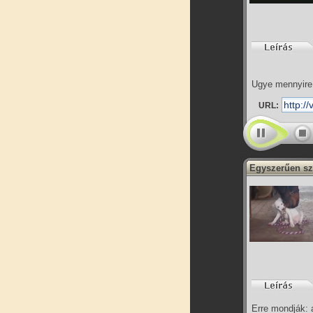
Ugye mennyire 
URL:
Egyszerűen sze
Erre mondják: 