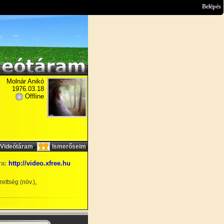
Belépés
Molnár Anikó
1976.03.18
Offline
,
Videótáram
Ismerőseim
ra:
http://video.xfree.hu
,
ettség (növ.)