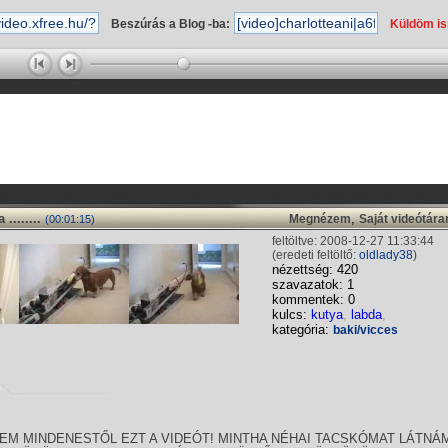
Beszúrás a Blog -ba:
Küldöm i
.......
,
Megnézem
Saját videótár
(00:01:15)
feltöltve: 2008-12-27 11:33:44
(eredeti feltöltő:
oldlady38
)
nézettség: 420
szavazatok: 1
kommentek: 0
kulcs:
kutya
,
labda
,
kategória:
baki/vicces
M MINDENESTŐL EZT A VIDEÓT! MINTHA NÉHAI TACSKÓMAT LÁTNÁ