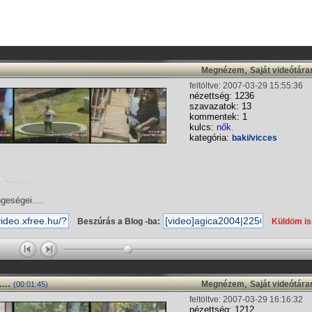
,
Megnézem
Saját videótár
feltöltve: 2007-03-29 15:55:36
nézettség: 1236
szavazatok: 13
kommentek: 1
kulcs:
nők
,
kategória:
baki/vicces
geségei....
Beszúrás a Blog -ba:
Küldöm i
...
,
Megnézem
Saját videótár
(00:01:45)
feltöltve: 2007-03-29 16:16:32
nézettség: 1212