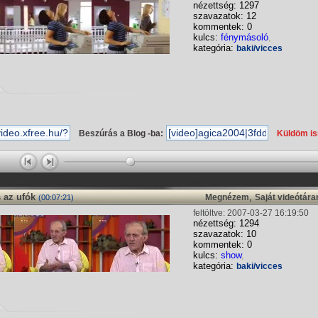
nézettség: 1297
szavazatok: 12
kommentek: 0
kulcs:
fénymásoló
,
kategória:
baki/vicces
Beszúrás a Blog -ba:
Küldöm i
 az ufók
,
Megnézem
Saját videótár
(00:07:21)
feltöltve: 2007-03-27 16:19:50
nézettség: 1294
szavazatok: 10
kommentek: 0
kulcs:
show
,
kategória:
baki/vicces