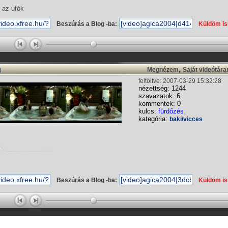
 az ufók
Beszúrás a Blog -ba:
Küldöm i
,
Megnézem
Saját videótár
)
feltöltve: 2007-03-29 15:32:28
nézettség: 1244
szavazatok: 6
kommentek: 0
kulcs:
fürdőzés
,
kategória:
baki/vicces
Beszúrás a Blog -ba:
Küldöm i