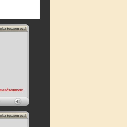
amba teszem ezt!
smerőseimnek!
amba teszem ezt!