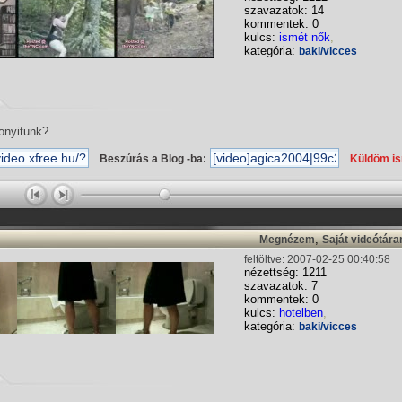
szavazatok: 14
kommentek: 0
kulcs:
ismét nők
,
kategória:
baki/vicces
onyitunk?
Beszúrás a Blog -ba:
Küldöm i
,
Megnézem
Saját videótár
feltöltve: 2007-02-25 00:40:58
nézettség: 1211
szavazatok: 7
kommentek: 0
kulcs:
hotelben
,
kategória:
baki/vicces