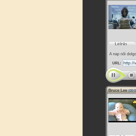
A nap női dolg
URL:
Bruce Lee
(00:0