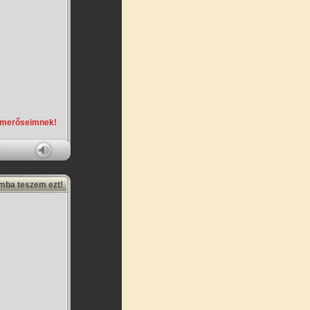
smerőseimnek!
amba teszem ezt!