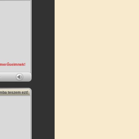
smerőseimnek!
amba teszem ezt!