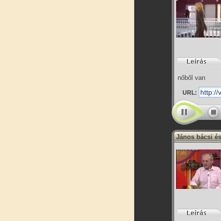
nőből van
URL:
János bácsi és