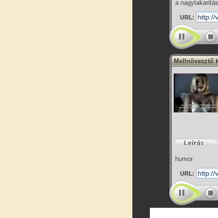
a nagytakaritá
URL:
Mellnövesztő 
humor
URL: