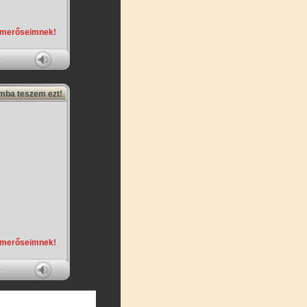
smerőseimnek!
amba teszem ezt!
smerőseimnek!