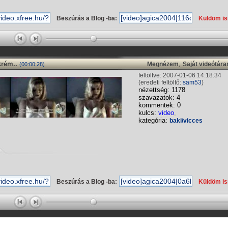
s
Beszúrás a Blog -ba:
Küldöm i
krém..
,
Megnézem
Saját videótár
(00:00:28)
feltöltve: 2007-01-06 14:18:34
(eredeti feltöltő:
sam53
)
nézettség: 1178
szavazatok: 4
kommentek: 0
kulcs:
video
,
kategória:
baki/vicces
Beszúrás a Blog -ba:
Küldöm i