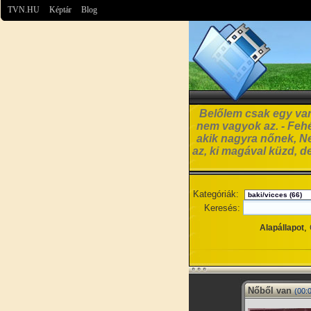
TVN.HU
Képtár
Blog
Belőlem csak egy van
nem vagyok az. - Fehé
akik nagyra nőnek, N
az, ki magával küzd, d
Kategóriák:
Keresés:
,
Alapállapot
Nőből van
(00: