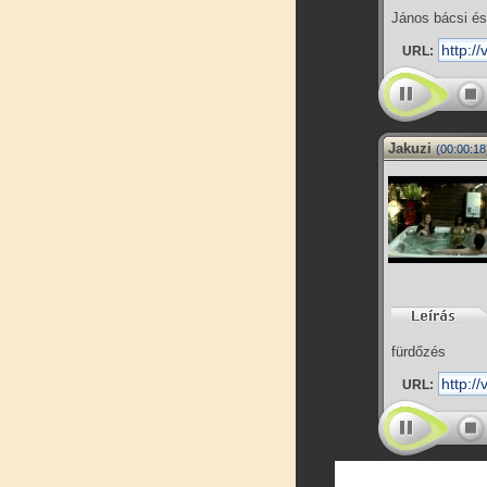
János bácsi és
URL:
Jakuzi
(00:00:18
fürdőzés
URL: