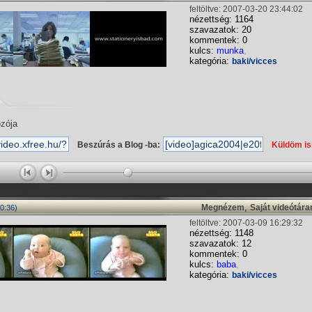
feltöltve: 2007-03-20 23:44:02
nézettség: 1164
szavazatok: 20
kommentek: 0
kulcs:
munka
,
kategória:
baki/vicces
ozója
Beszúrás a Blog -ba:
Küldöm i
,
Megnézem
Saját videótár
0:36)
feltöltve: 2007-03-09 16:29:32
nézettség: 1148
szavazatok: 12
kommentek: 0
kulcs:
baba
,
kategória:
baki/vicces