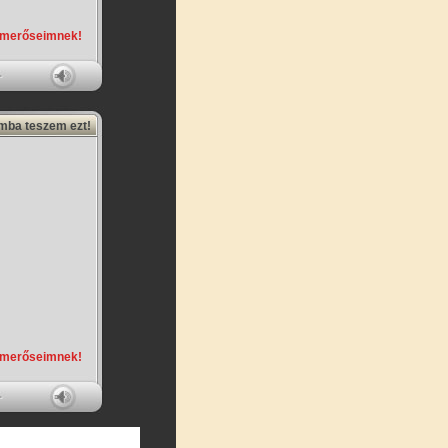
smerőseimnek!
amba teszem ezt!
smerőseimnek!