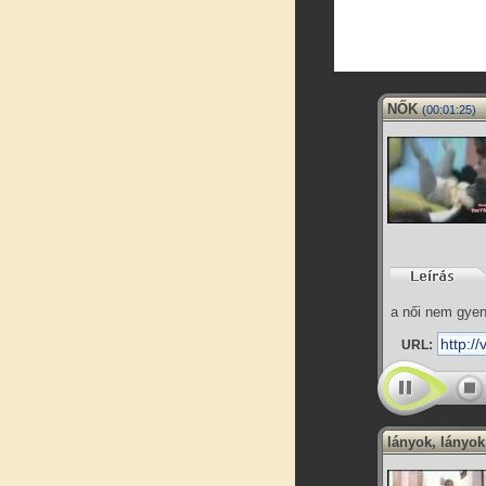
NŐK
(00:01:25)
a női nem gyen
URL:
lányok, lányok.