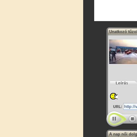
Unatkozó tűzo
URL:
A nap női dol