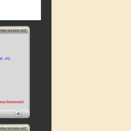
amba teszem ezt!
si
,
víz
,
smerőseimnek!
amba teszem ezt!