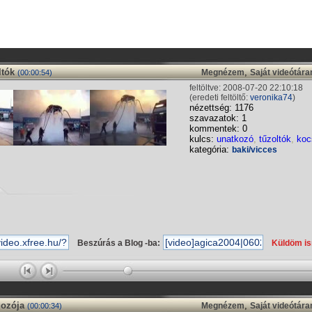
ltók
,
Megnézem
Saját videótár
(00:00:54)
feltöltve: 2008-07-20 22:10:18
(eredeti feltöltő:
veronika74
)
nézettség: 1176
szavazatok: 1
kommentek: 0
kulcs:
unatkozó
,
tűzoltók
,
koc
kategória:
baki/vicces
Beszúrás a Blog -ba:
Küldöm i
gozója
,
Megnézem
Saját videótár
(00:00:34)