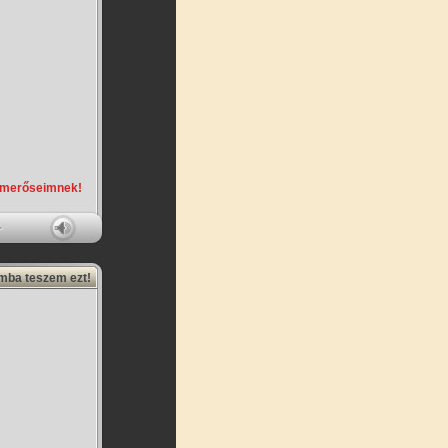
smerőseimnek!
amba teszem ezt!