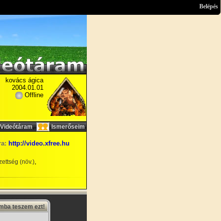
Belépés
kovács ágica
2004.01.01
Offline
,
Videótáram
Ismerőseim
ra:
http://video.xfree.hu
,
ettség (növ.)
amba teszem ezt!