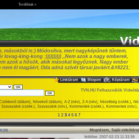
Továbbiak »
, másokból is:) Módosítva, mert nagyképűnek tűntem,
r lovag-king-kong :)))))))))) ,,Nem azok a nagy emberek,
em azok a hősök, akik másokat legyőznek. Nagy ember
e nem él magáért, Oda adná szívét társai javáért.&#8221;
,
,
,
Linktáram
Blogom
Képtáram
TVN.HU Felhasználók Videótá
,
,
,
,
,
Csökkenő (dátum)
Növekvő (dátum)
A-Z (név)
Z-A (név)
Nézettség (csökk.)
Néz
,
,
,
,
Szavazatok (csökk.)
Szavazatok (növ.)
Kommentek (csökk.)
Kommentek (növ.)
1
2
3
4
5
6
7
,
Megnézem
Saját videótár
00:20)
feltöltve: 2007-02-23 11:33:39