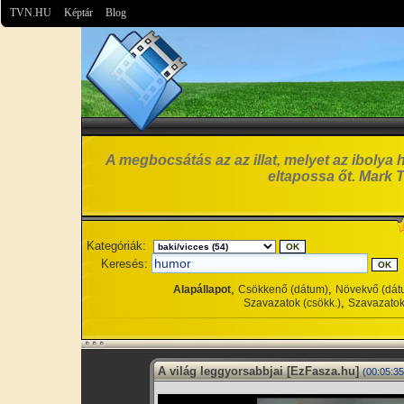
TVN.HU
Képtár
Blog
A megbocsátás az az illat, melyet az ibolya 
eltapossa őt. Mark 
Kategóriák:
Keresés:
,
,
Alapállapot
Csökkenő (dátum)
Növekvő (dát
,
Szavazatok (csökk.)
Szavazatok
A világ leggyorsabbjai [EzFasza.hu]
(00:05:35