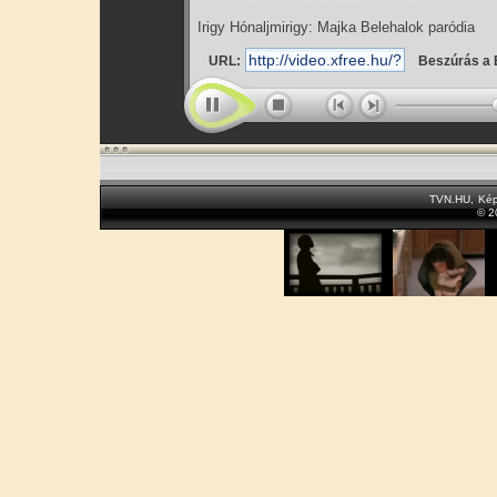
Irigy Hónaljmirigy: Majka Belehalok paródia
URL:
Beszúrás a 
TVN.HU
,
Kép
© 2