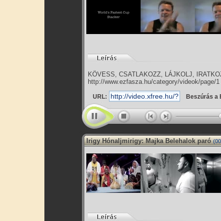
KÖVESS, CSATLAKOZZ, LÁJKOLJ, IRATKOZZ
http://www.ezfasza.hu/category/videok/page/
URL:
Beszúrás a 
Irigy Hónaljmirigy: Majka Belehalok paró
(00