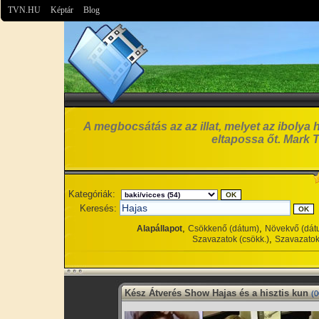
TVN.HU
Képtár
Blog
A megbocsátás az az illat, melyet az ibolya 
eltapossa őt. Mark 
Kategóriák:
Keresés:
,
,
Alapállapot
Csökkenő (dátum)
Növekvő (dát
,
Szavazatok (csökk.)
Szavazatok
Kész Átverés Show Hajas és a hisztis kun
(0