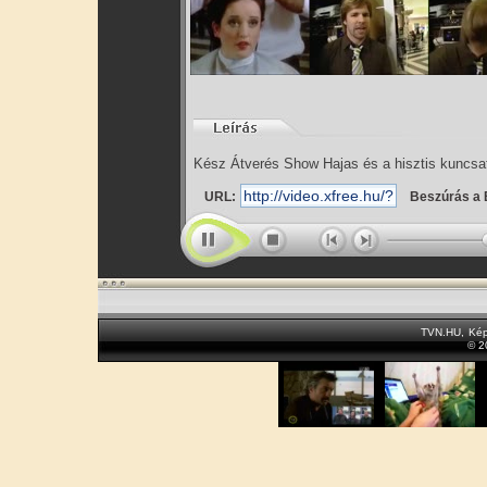
Kész Átverés Show Hajas és a hisztis kuncsa
URL:
Beszúrás a 
TVN.HU
,
Kép
© 2