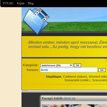
TVN.HU
Képtár
Blog
-Minden ember, minden apró mozzanat, Élet
vontad oda... Az pedig, hogy mit kezdesz vel
Kategóriák:
Keresés:
,
,
Alapállapot
Csökkenő (dátum)
Növekvő (dát
,
Szavazatok (csökk.)
Szavazatok
Kacagó babák
(00:01:14)