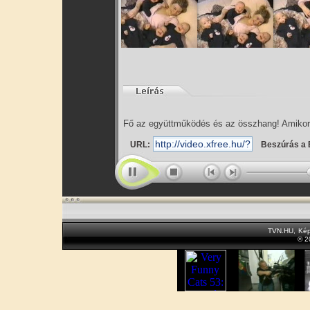
Fő az együttműködés és az összhang! Amikor
URL:
Beszúrás a 
TVN.HU
,
Kép
© 2