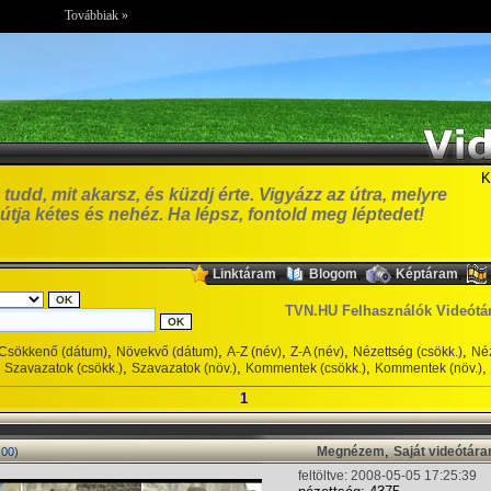
Továbbiak »
K
tudd, mit akarsz, és küzdj érte. Vigyázz az útra, melyre
t útja kétes és nehéz. Ha lépsz, fontold meg léptedet!
,
,
,
Linktáram
Blogom
Képtáram
TVN.HU Felhasználók Videótá
,
,
,
,
,
Csökkenő (dátum)
Növekvő (dátum)
A-Z (név)
Z-A (név)
Nézettség (csökk.)
Néz
,
,
,
,
Szavazatok (csökk.)
Szavazatok (növ.)
Kommentek (csökk.)
Kommentek (növ.)
1
,
Megnézem
Saját videótár
:00)
feltöltve: 2008-05-05 17:25:39