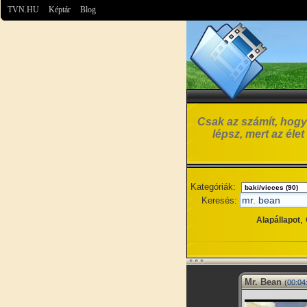
TVN.HU
Képtár
Blog
Csak az számít, hogy 
lépsz, mert az éle
Kategóriák:
Keresés:
,
Alapállapot
Mr. Bean
(00:04