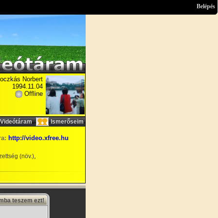
Belépés
oczkás Norbert
1994.11.04
Offline
,
Videótáram
Ismerőseim
ra:
http://video.xfree.hu
,
ettség (növ.)
amba teszem ezt!