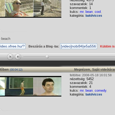
nézettség: 4375
szavazatok: 14
kommentek: 1
kulcs:
mr. bean
,
cool
,
kategória:
baki/vicces
e beach
Beszúrás a Blog -ba:
Küldöm i
rdőben
,
Megnézem
Saját videótár
(00:04:12)
feltöltve: 2008-05-18 16:01:58
nézettség: 5452
szavazatok: 21
kommentek: 4
kulcs:
mr. bean
,
comedy
,
kategória:
baki/vicces