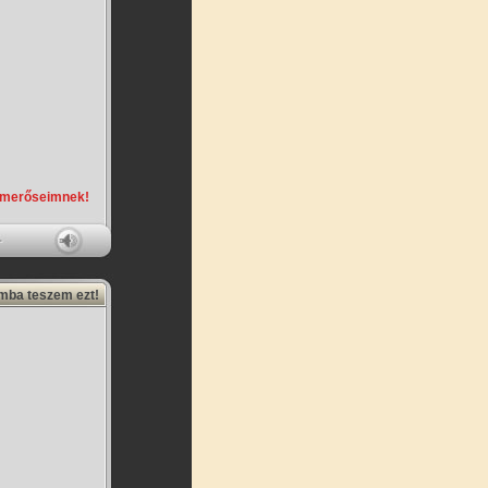
smerőseimnek!
amba teszem ezt!