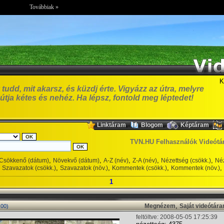
Továbbiak »
K
tudd, mit akarsz, és küzdj érte. Vigyázz az útra, melyre
t útja kétes és nehéz. Ha lépsz, fontold meg léptedet!
,
,
,
Linktáram
Blogom
Képtáram
TVN.HU Felhasználók Videótá
,
,
,
,
,
Csökkenő (dátum)
Növekvő (dátum)
A-Z (név)
Z-A (név)
Nézettség (csökk.)
Néz
,
,
,
,
Szavazatok (csökk.)
Szavazatok (növ.)
Kommentek (csökk.)
Kommentek (növ.)
1
,
Megnézem
Saját videótár
:00)
feltöltve: 2008-05-05 17:25:39