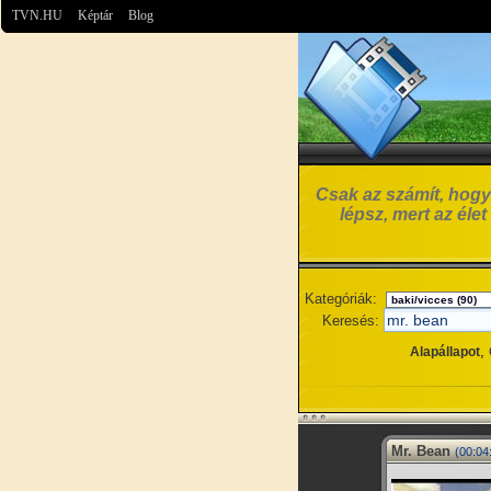
TVN.HU
Képtár
Blog
Csak az számít, hogy 
lépsz, mert az éle
Kategóriák:
Keresés:
,
Alapállapot
Mr. Bean
(00:04