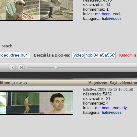
nézettség: 4375
szavazatok: 14
kommentek: 1
kulcs:
mr. bean
,
cool
,
kategória:
baki/vicces
e beach
Beszúrás a Blog -ba:
Küldöm i
rdőben
,
Megnézem
Saját videótár
(00:04:12)
feltöltve: 2008-05-18 16:01:58
nézettség: 5452
szavazatok: 21
kommentek: 4
kulcs:
mr. bean
,
comedy
,
kategória:
baki/vicces