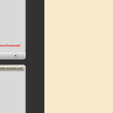
smerőseimnek!
amba teszem ezt!