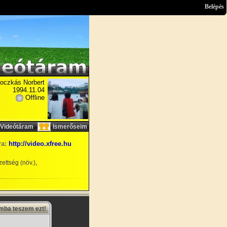
Belépés
oczkás Norbert
1994.11.04
Offline
,
Videótáram
Ismerőseim
ra:
http://video.xfree.hu
,
ettség (növ.)
amba teszem ezt!