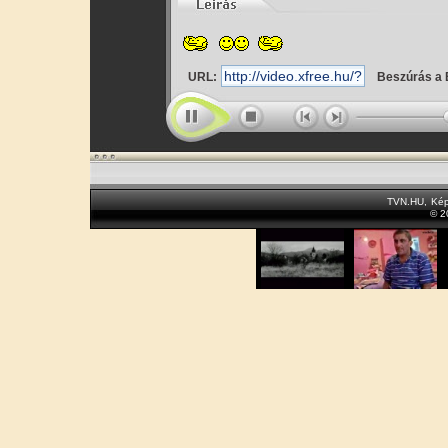
URL:
Beszúrás a 
TVN.HU
,
Kép
© 2