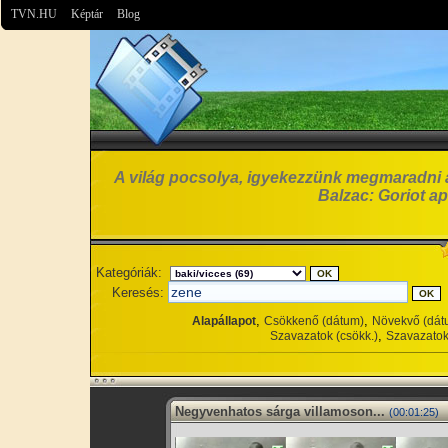
TVN.HU
Képtár
Blog
A világ pocsolya, igyekezzünk megmaradni 
Balzac: Goriot ap
Kategóriák:
Keresés:
,
,
Alapállapot
Csökkenő (dátum)
Növekvő (dát
,
Szavazatok (csökk.)
Szavazatok
Negyvenhatos sárga villamoson...
(00:01:25)