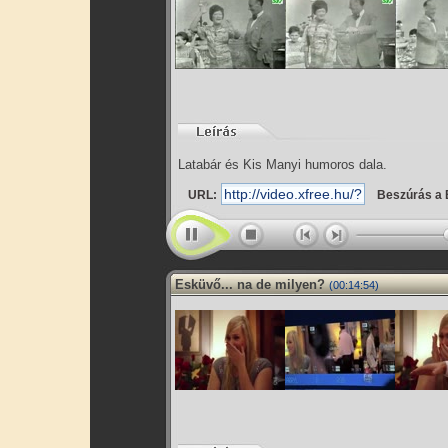
Latabár és Kis Manyi humoros dala.
URL:
Beszúrás a 
Esküvő... na de milyen?
(00:14:54)