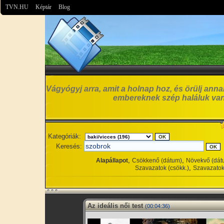
TVN.HU
Képtár
Blog
Vágyógyj arra, amit a holnap hoz, és örülj anna
embereknek szép haláluk van
Kategóriák:
Keresés:
,
,
Alapállapot
Csökkenő (dátum)
Növekvő (dát
,
Szavazatok (csökk.)
Szavazatok
Az ideális női test
(00:04:36)