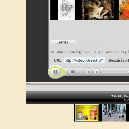
art bbw ssbbw big beautiful girls women sexy l
URL:
Beszúrás a 
TVN.HU
,
Kép
© 2