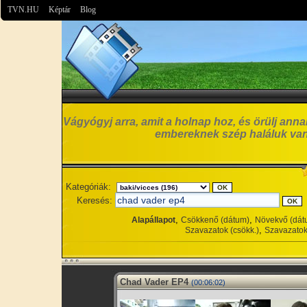
TVN.HU
Képtár
Blog
Vágyógyj arra, amit a holnap hoz, és örülj anna
embereknek szép haláluk van
Kategóriák:
Keresés:
,
,
Alapállapot
Csökkenő (dátum)
Növekvő (dát
,
Szavazatok (csökk.)
Szavazatok
Chad Vader EP4
(00:06:02)