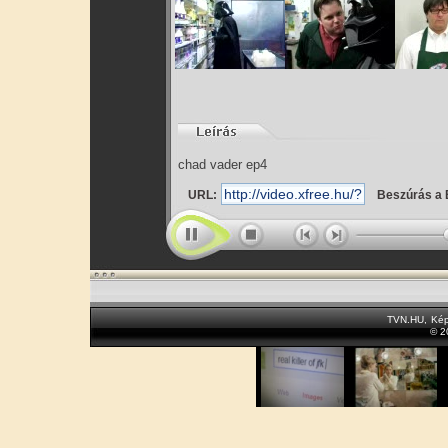
chad vader ep4
URL:
Beszúrás a 
TVN.HU
,
Kép
© 2