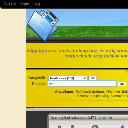
TVN.HU
Képtár
Blog
Vágyógyj arra, amit a holnap hoz, és örülj anna
embereknek szép haláluk van
Kategóriák:
Keresés:
,
,
Alapállapot
Csökkenő (dátum)
Növekvő (dát
,
Szavazatok (csökk.)
Szavazatok
Te melyiket választanád??
(00:01:24)