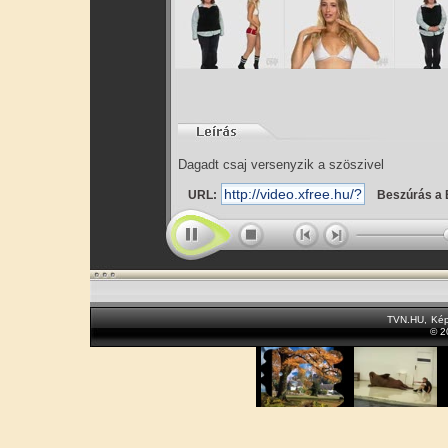
Dagadt csaj versenyzik a szöszivel
URL:
Beszúrás a 
TVN.HU
,
Kép
© 2