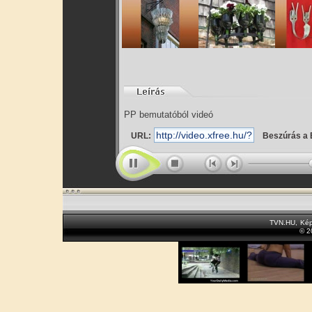
PP bemutatóból videó
URL:
Beszúrás a 
TVN.HU
,
Kép
© 2