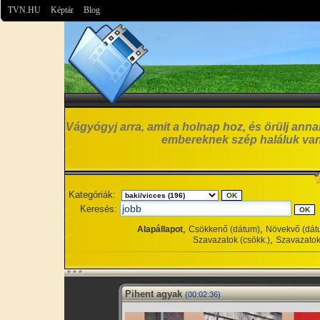
TVN.HU
Képtár
Blog
Vágyógyj arra, amit a holnap hoz, és örülj anna
embereknek szép haláluk van
Kategóriák:
Keresés:
,
,
Alapállapot
Csökkenő (dátum)
Növekvő (dát
,
Szavazatok (csökk.)
Szavazatok
Pihent agyak
(00:02:36)