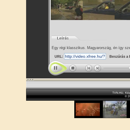
Egy régi klasszikus. Magyarország, én így sze
URL:
Beszúrás a 
TVN.HU
,
Kép
© 2