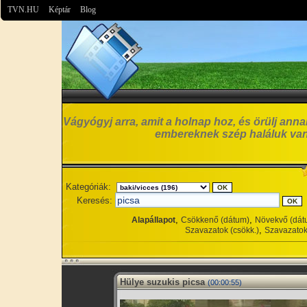
TVN.HU
Képtár
Blog
Vágyógyj arra, amit a holnap hoz, és örülj anna
embereknek szép haláluk van
Kategóriák:
Keresés:
,
,
Alapállapot
Csökkenő (dátum)
Növekvő (dát
,
Szavazatok (csökk.)
Szavazatok
Hülye suzukis picsa
(00:00:55)