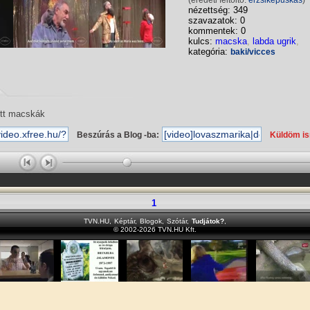
(eredeti feltöltő:
erzsikepuskas
)
nézettség: 349
szavazatok: 0
kommentek: 0
kulcs:
macska
,
labda ugrik
,
kategória:
baki/vicces
ott macskák
Beszúrás a Blog -ba:
Küldöm i
1
TVN.HU
,
Képtár
,
Blogok
,
Szótár
,
Tudjátok?
,
© 2002-2026 TVN.HU Kft.