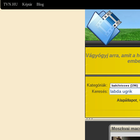
TVN.HU
Képtár
Blog
Vágyógyj arra, amit a h
embe
Kategóriák:
Keresés:
,
Alapállapot
Moszkvai mac