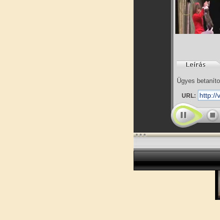
Ügyes betanít
URL: