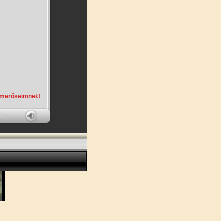
smerőseimnek!