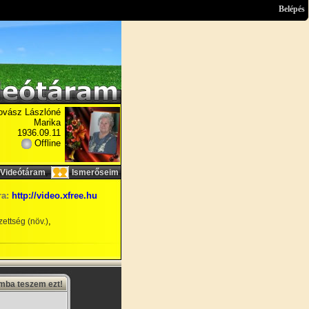
Belépés
ovász Lászlóné
Marika
1936.09.11
Offline
,
Videótáram
Ismerőseim
ra:
http://video.xfree.hu
,
ettség (növ.)
amba teszem ezt!