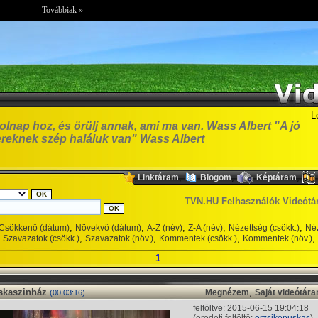
Továbbiak »
L
olnap hoz, és örülj annak, ami ma van. Wass Albert "A jó
reknek szép haláluk van" Wass Albert
,
,
,
Linktáram
Blogom
Képtáram
TVN.HU Felhasználók Videótá
,
,
,
,
,
Csökkenő (dátum)
Növekvő (dátum)
A-Z (név)
Z-A (név)
Nézettség (csökk.)
Néz
,
,
,
,
Szavazatok (csökk.)
Szavazatok (növ.)
Kommentek (csökk.)
Kommentek (növ.)
1
skaszinház
,
Megnézem
Saját videótár
(00:03:16)
feltöltve: 2015-06-15 19:04:18