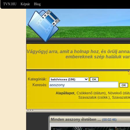
TVN.HU
Képtár
Blog
Vágyógyj arra, amit a holnap hoz, és örülj anna
embereknek szép haláluk van
Kategóriák:
Keresés:
,
,
Alapállapot
Csökkenő (dátum)
Növekvő (dát
,
Szavazatok (csökk.)
Szavazatok
Minden asszony életében ...
(00:02:46)