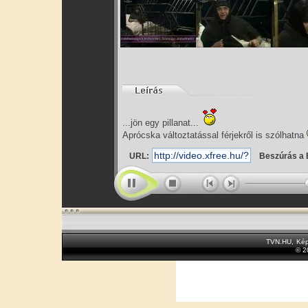
...jön egy pillanat...
Aprócska változtatással férjekről is szólhatna
URL:
Beszúrás a 
TVN.HU
,
Kép
© 2