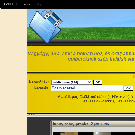
TVN.HU
Képtár
Blog
Vágyógyj arra, amit a holnap hoz, és örülj anna
embereknek szép haláluk van
Kategóriák:
Keresés:
,
,
Alapállapot
Csökkenő (dátum)
Növekvő (dát
,
Szavazatok (csökk.)
Szavazatok
funny scary pranks! 2
(00:05:36)