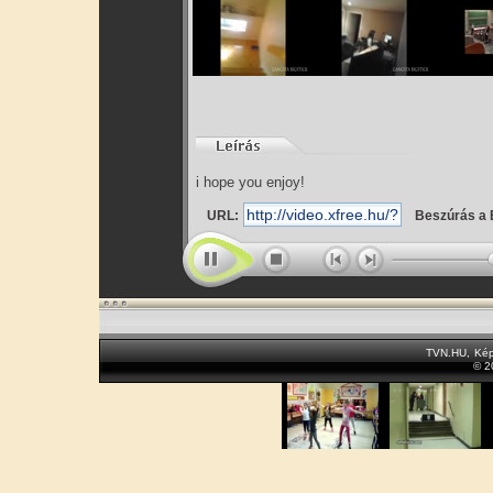
i hope you enjoy!
URL:
Beszúrás a 
TVN.HU
,
Kép
© 2