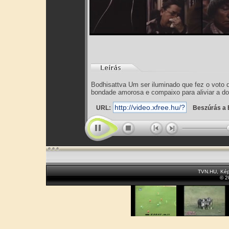
Bodhisattva Um ser iluminado que fez o voto 
bondade amorosa e compaixo para aliviar a dor
URL:
Beszúrás a 
TVN.HU
,
Kép
© 2