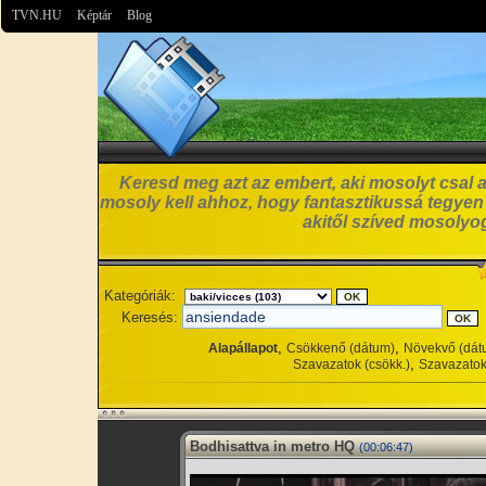
TVN.HU
Képtár
Blog
Keresd meg azt az embert, aki mosolyt csal a
mosoly kell ahhoz, hogy fantasztikussá tegyen
akitől szíved mosolyog
Kategóriák:
Keresés:
,
,
Alapállapot
Csökkenő (dátum)
Növekvő (dát
,
Szavazatok (csökk.)
Szavazatok
Bodhisattva in metro HQ
(00:06:47)