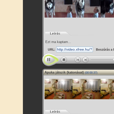
Ezt ma kaptam...
URL:
Beszúrás a 
Apuka játszik (katonásat)
(00:00:37)