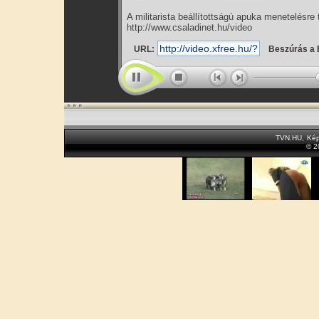
A militarista beállítottságú apuka menetelésre
http://www.csaladinet.hu/video
URL:
Beszúrás a 
TVN.HU
,
Kép
© 2