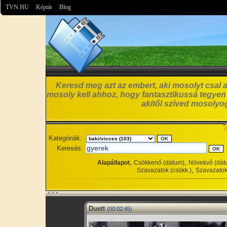
TVN.HU
Képtár
Blog
Keresd meg azt az embert, aki mosolyt csal a
mosoly kell ahhoz, hogy fantasztikussá tegyen
akitől szíved mosolyog
Kategóriák:
Keresés:
,
,
Alapállapot
Csökkenő (dátum)
Növekvő (dát
,
Szavazatok (csökk.)
Szavazatok
Duett
(00:02:45)