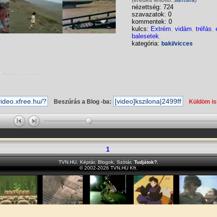
(eredeti feltöltő:
samsira
)
nézettség: 724
szavazatok: 0
kommentek: 0
kulcs:
Extrém
,
vidám
,
tréfás
,
balesetek
,
kategória:
baki/vicces
Beszúrás a Blog -ba:
Küldöm i
1
TVN.HU
,
Képtár
,
Blogok
,
Szótár
,
Tudjátok?
,
© 2002-2026 TVN.HU Kft.