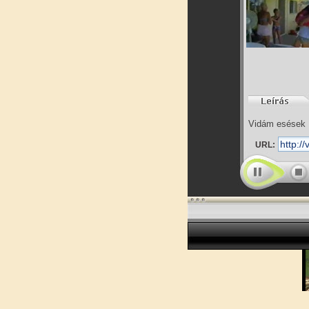
Vidám esések
URL: