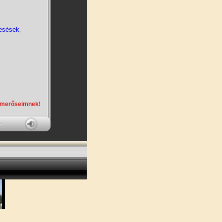
esések
,
smerőseimnek!