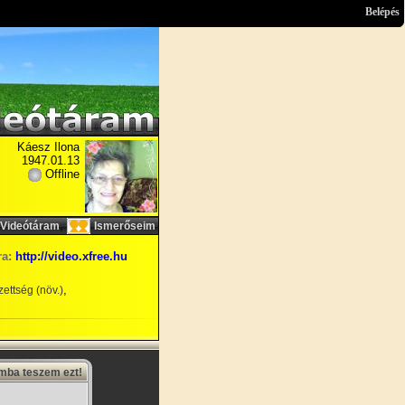
Belépés
Káesz Ilona
1947.01.13
Offline
,
Videótáram
Ismerőseim
ra:
http://video.xfree.hu
,
ettség (növ.)
amba teszem ezt!