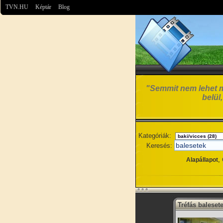
TVN.HU
Képtár
Blog
"Semmit nem lehet m
belül,
Kategóriák:
Keresés:
,
Alapállapot
Tréfás baleset