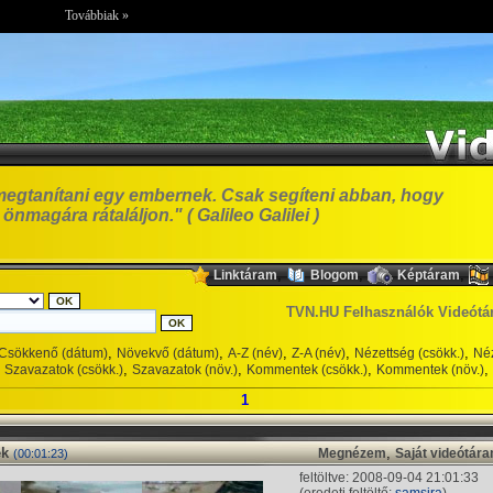
Továbbiak »
egtanítani egy embernek. Csak segíteni abban, hogy
 önmagára rátaláljon." ( Galileo Galilei )
,
,
,
Linktáram
Blogom
Képtáram
TVN.HU Felhasználók Videótá
,
,
,
,
,
Csökkenő (dátum)
Növekvő (dátum)
A-Z (név)
Z-A (név)
Nézettség (csökk.)
Néz
,
,
,
,
Szavazatok (csökk.)
Szavazatok (növ.)
Kommentek (csökk.)
Kommentek (növ.)
1
ek
,
Megnézem
Saját videótár
(00:01:23)
feltöltve: 2008-09-04 21:01:33