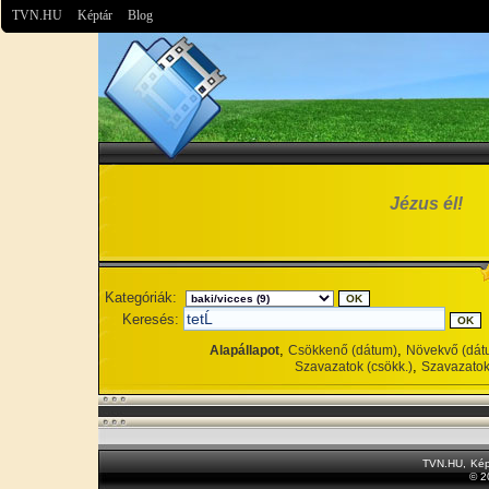
TVN.HU
Képtár
Blog
Jézus él!
Kategóriák:
Keresés:
,
,
Alapállapot
Csökkenő (dátum)
Növekvő (dát
,
Szavazatok (csökk.)
Szavazatok
TVN.HU
,
Kép
© 2