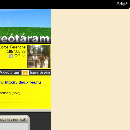
Belépés
Doros Ferencné
1957.08.22
Offline
,
Videótáram
Ismerőseim
ra:
http://video.xfree.hu
,
ettség (növ.)
amba teszem ezt!