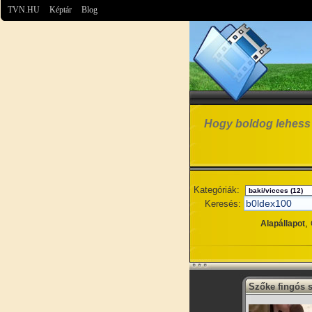
TVN.HU
Képtár
Blog
Hogy boldog lehess 
Kategóriák:
Keresés:
,
Alapállapot
Szőke fingós s