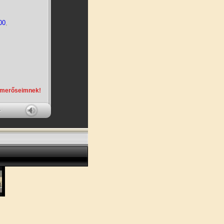
00
,
smerőseimnek!