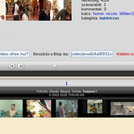
nézettség: 4119
szavazatok: 1
kommentek: 0
kulcs:
humor
,
vicces
,
b0ldex1
kategória:
baki/vicces
Beszúrás a Blog -ba:
Küldöm i
1
TVN.HU
,
Képtár
,
Blogok
,
Szótár
,
Tudjátok?
,
© 2002-2026 TVN.HU Kft.