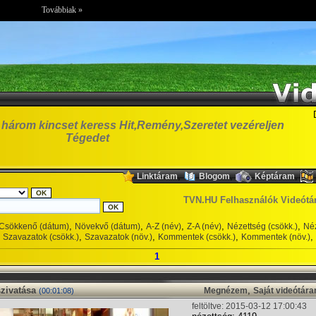
Továbbiak »
három kincset keress Hit,Remény,Szeretet vezéreljen
Tégedet
,
,
,
Linktáram
Blogom
Képtáram
TVN.HU Felhasználók Videótá
,
,
,
,
,
Csökkenő (dátum)
Növekvő (dátum)
A-Z (név)
Z-A (név)
Nézettség (csökk.)
Néz
,
,
,
,
Szavazatok (csökk.)
Szavazatok (növ.)
Kommentek (csökk.)
Kommentek (növ.)
1
zivatása
,
Megnézem
Saját videótár
(00:01:08)
feltöltve: 2015-03-12 17:00:43