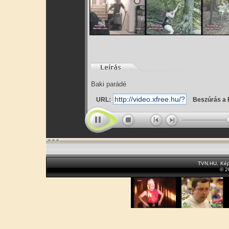
Baki parádé
URL:
Beszúrás a 
TVN.HU
,
Kép
© 2