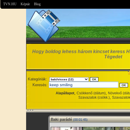
TVN.HU
Képtár
Blog
Hogy boldog lehess három kincset keress Hi
Tégedet
Kategóriák:
Keresés:
,
,
Alapállapot
Csökkenő (dátum)
Növekvő (dát
,
Szavazatok (csökk.)
Szavazatok
Baki parádé
(00:01:45)