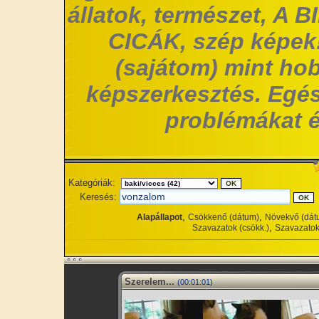
állatok, természet, A 
CICÁK, szép képek!
(sajátom) mint hob
képszerkesztés. Egés
problémákat é
Kategóriák:
Keresés:
,
,
Alapállapot
Csökkenő (dátum)
Növekvő (dát
,
Szavazatok (csökk.)
Szavazatok
Szerelem...
(00:01:01)