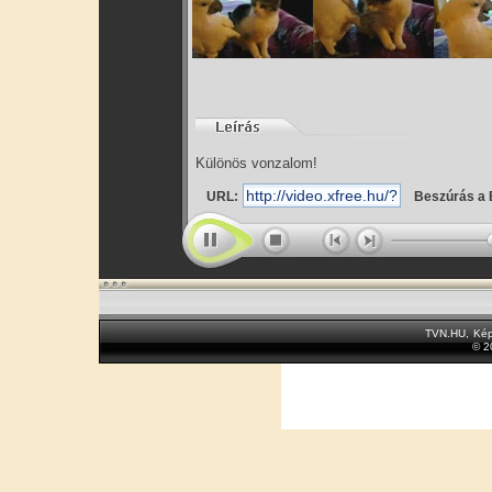
Különös vonzalom!
URL:
Beszúrás a 
TVN.HU
,
Kép
© 2