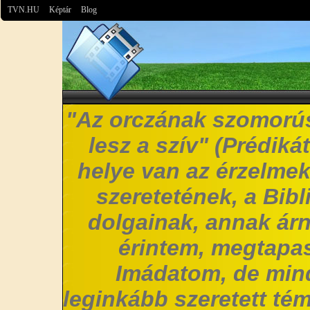
TVN.HU
Képtár
Blog
"Az orczának szomorús
lesz a szív" (Prédiká
helye van az érzelmek
szeretetének, a Bibl
dolgainak, annak árn
érintem, megtapas
Imádatom, de mi
leginkább szeretett t