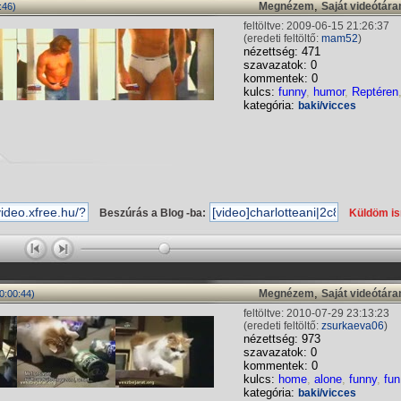
,
Megnézem
Saját videótár
:46)
feltöltve: 2009-06-15 21:26:37
(eredeti feltöltő:
mam52
)
nézettség: 471
szavazatok: 0
kommentek: 0
kulcs:
funny
,
humor
,
Reptéren
kategória:
baki/vicces
Beszúrás a Blog -ba:
Küldöm i
,
Megnézem
Saját videótár
0:00:44)
feltöltve: 2010-07-29 23:13:23
(eredeti feltöltő:
zsurkaeva06
)
nézettség: 973
szavazatok: 0
kommentek: 0
kulcs:
home
,
alone
,
funny
,
fun
kategória:
baki/vicces