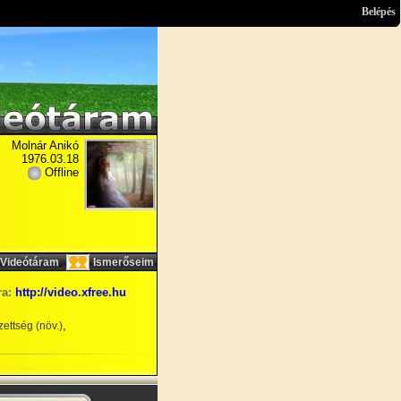
Belépés
Molnár Anikó
1976.03.18
Offline
,
Videótáram
Ismerőseim
ra:
http://video.xfree.hu
,
ettség (növ.)