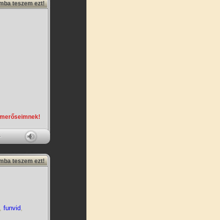
amba teszem ezt!
,
smerőseimnek!
amba teszem ezt!
,
funvid
,