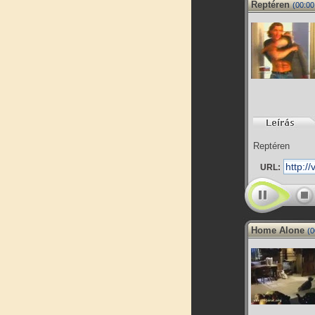
Reptéren
(00:00
Reptéren
URL:
Home Alone
(0