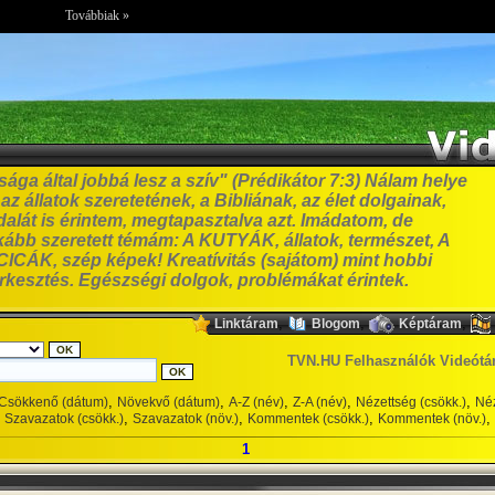
Továbbiak »
ga által jobbá lesz a szív" (Prédikátor 7:3) Nálam helye
z állatok szeretetének, a Bibliának, az élet dolgainak,
alát is érintem, megtapasztalva azt. Imádatom, de
bb szeretett témám: A KUTYÁK, állatok, természet, A
ICÁK, szép képek! Kreatívitás (sajátom) mint hobbi
erkesztés. Egészségi dolgok, problémákat érintek.
,
,
,
Linktáram
Blogom
Képtáram
TVN.HU Felhasználók Videótá
,
,
,
,
,
Csökkenő (dátum)
Növekvő (dátum)
A-Z (név)
Z-A (név)
Nézettség (csökk.)
Néz
,
,
,
,
Szavazatok (csökk.)
Szavazatok (növ.)
Kommentek (csökk.)
Kommentek (növ.)
1