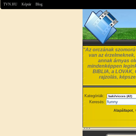
TVN.HU
Képtár
Blog
"Az orczának szomorúsá
van az érzelmeknek, a
annak árnyas old
mindenképpen leginká
BIBLIA, a LOVAK, C
rajzolás, képsz
Kategóriák:
Keresés:
,
Alapállapot