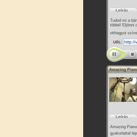
Tudod mi a bána
többé! Eljönni 
otthagyni szív
URL:
Amazing Piano
Amazing Piano P
gyakorlattal lé