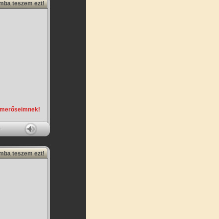
amba teszem ezt!
smerőseimnek!
amba teszem ezt!