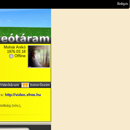
Belépés
Molnár Anikó
1976.03.18
Offline
,
Videótáram
Ismerőseim
ra:
http://video.xfree.hu
,
ettség (növ.)