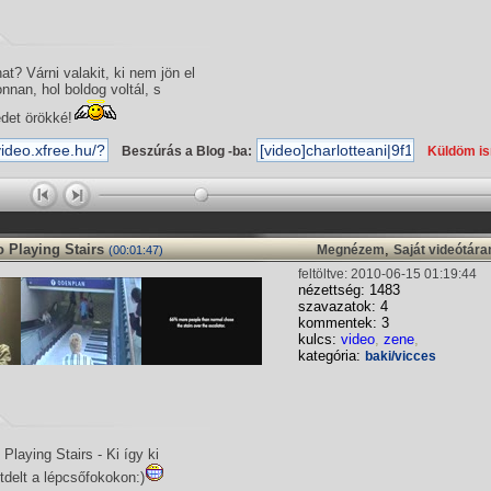
t? Várni valakit, ki nem jön el
onnan, hol boldog voltál, s
edet örökké!
Beszúrás a Blog -ba:
Küldöm i
 Playing Stairs
,
Megnézem
Saját videótár
(00:01:47)
feltöltve: 2010-06-15 01:19:44
nézettség: 1483
szavazatok: 4
kommentek: 3
kulcs:
video
,
zene
,
kategória:
baki/vicces
laying Stairs - Ki így ki
ptdelt a lépcsőfokokon:)