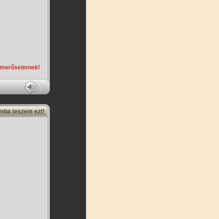
smerőseimnek!
amba teszem ezt!