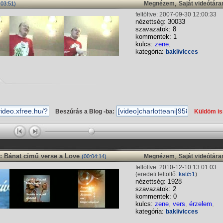
,
Megnézem
Saját videótár
:03:51)
feltöltve: 2007-09-30 12:00:33
nézettség: 30033
szavazatok: 8
kommentek: 1
kulcs:
zene
,
kategória:
baki/vicces
Beszúrás a Blog -ba:
Küldöm i
: Bánat című verse a Love
,
Megnézem
Saját videótár
(00:04:14)
feltöltve: 2010-12-10 13:01:03
(eredeti feltöltő:
kati51
)
nézettség: 1928
szavazatok: 2
kommentek: 0
kulcs:
zene
,
vers
,
érzelem
,
kategória:
baki/vicces