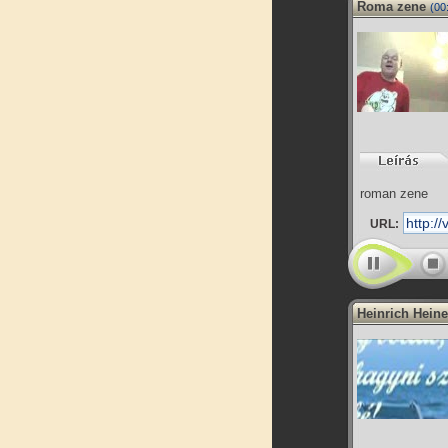
Roma zene
(00
roman zene
URL:
Heinrich Heine