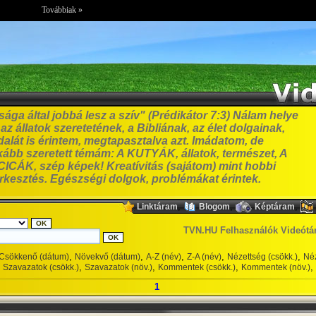
Továbbiak »
ga által jobbá lesz a szív" (Prédikátor 7:3) Nálam helye
z állatok szeretetének, a Bibliának, az élet dolgainak,
alát is érintem, megtapasztalva azt. Imádatom, de
bb szeretett témám: A KUTYÁK, állatok, természet, A
ICÁK, szép képek! Kreatívitás (sajátom) mint hobbi
erkesztés. Egészségi dolgok, problémákat érintek.
,
,
,
Linktáram
Blogom
Képtáram
TVN.HU Felhasználók Videótá
,
,
,
,
,
Csökkenő (dátum)
Növekvő (dátum)
A-Z (név)
Z-A (név)
Nézettség (csökk.)
Néz
,
,
,
,
Szavazatok (csökk.)
Szavazatok (növ.)
Kommentek (csökk.)
Kommentek (növ.)
1