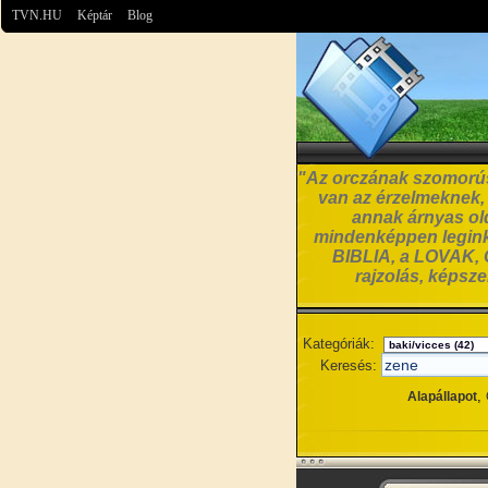
TVN.HU
Képtár
Blog
"Az orczának szomorúsá
van az érzelmeknek, a
annak árnyas old
mindenképpen leginká
BIBLIA, a LOVAK, C
rajzolás, képsz
Kategóriák:
Keresés:
,
Alapállapot