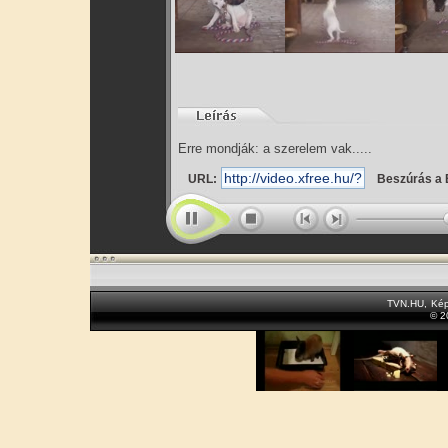
Erre mondják: a szerelem vak.....
URL:
Beszúrás a 
TVN.HU
,
Kép
© 2