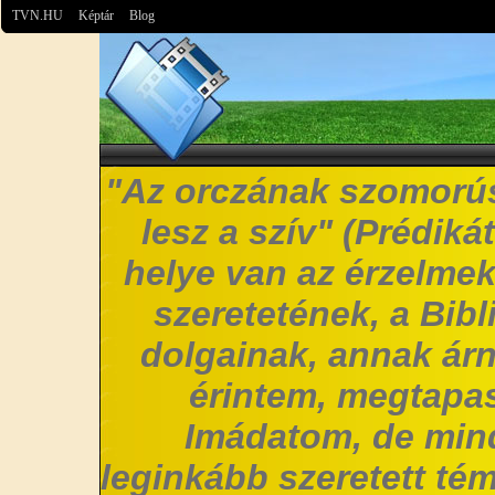
TVN.HU
Képtár
Blog
"Az orczának szomorús
lesz a szív" (Prédiká
helye van az érzelmek
szeretetének, a Bibl
dolgainak, annak árn
érintem, megtapas
Imádatom, de mi
leginkább szeretett t