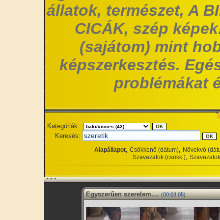
állatok, természet, A 
CICÁK, szép képek!
(sajátom) mint hob
képszerkesztés. Egés
problémákat é
Kategóriák:
Keresés:
,
,
Alapállapot
Csökkenő (dátum)
Növekvő (dát
,
Szavazatok (csökk.)
Szavazatok
Egyszerűen szerelem....
(00:03:05)