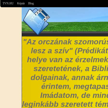
TVN.HU
Képtár
Blog
"Az orczának szomorús
lesz a szív" (Prédiká
helye van az érzelmek
szeretetének, a Bibl
dolgainak, annak árn
érintem, megtapas
Imádatom, de mi
leginkább szeretett t