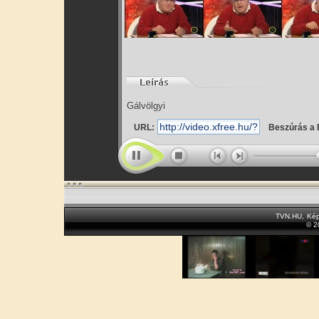
Gálvölgyi
URL:
Beszúrás a 
TVN.HU
,
Kép
© 2