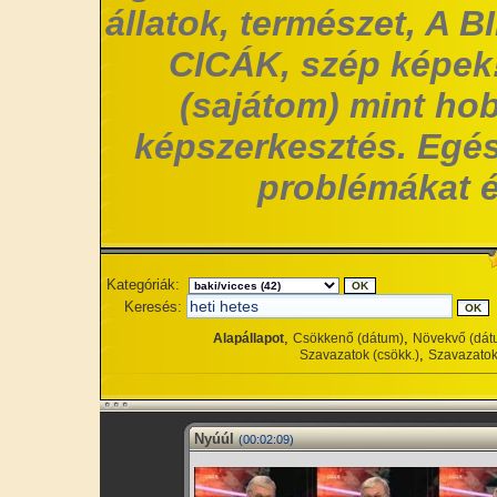
állatok, természet, A 
CICÁK, szép képek!
(sajátom) mint hob
képszerkesztés. Egés
problémákat é
Kategóriák:
Keresés:
,
,
Alapállapot
Csökkenő (dátum)
Növekvő (dát
,
Szavazatok (csökk.)
Szavazatok
Nyúúl
(00:02:09)