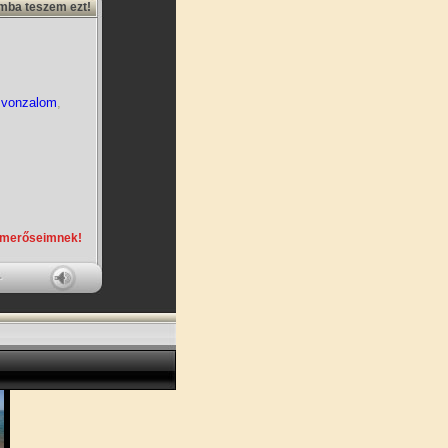
amba teszem ezt!
,
vonzalom
,
smerőseimnek!