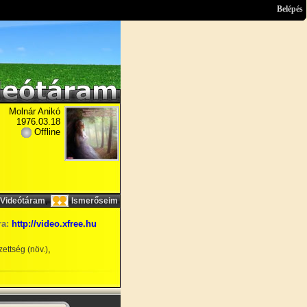
Belépés
Molnár Anikó
1976.03.18
Offline
,
Videótáram
Ismerőseim
ra:
http://video.xfree.hu
,
ettség (növ.)