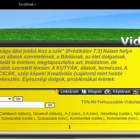
Továbbiak »
ga által jobbá lesz a szív" (Prédikátor 7:3) Nálam helye
z állatok szeretetének, a Bibliának, az élet dolgainak,
alát is érintem, megtapasztalva azt. Imádatom, de
bb szeretett témám: A KUTYÁK, állatok, természet, A
ICÁK, szép képek! Kreatívitás (sajátom) mint hobbi
erkesztés. Egészségi dolgok, problémákat érintek.
,
,
,
Linktáram
Blogom
Képtáram
TVN.HU Felhasználók Videótá
,
,
,
,
,
Csökkenő (dátum)
Növekvő (dátum)
A-Z (név)
Z-A (név)
Nézettség (csökk.)
Néz
,
,
,
,
Szavazatok (csökk.)
Szavazatok (növ.)
Kommentek (csökk.)
Kommentek (növ.)
1