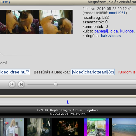
,
Megnézem
Saját videótár
:01:01)
feltöltve: 2010-05-28 20:12:41
(eredeti feltöltő:
marti1951
)
nézettség: 522
szavazatok: 0
kommentek: 0
kulcs:
papagáj
,
cica
,
különös
kategória:
baki/vicces
lom!
Beszúrás a Blog -ba:
Küldöm i
1
TVN.HU
,
Képtár
,
Blogok
,
Szótár
,
Tudjátok?
,
© 2002-2026 TVN.HU Kft.