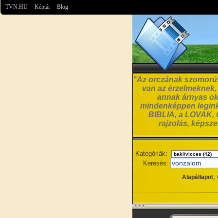
TVN.HU
Képtár
Blog
"Az orczának szomorúsá
van az érzelmeknek, a
annak árnyas old
mindenképpen leginká
BIBLIA, a LOVAK, C
rajzolás, képsz
Kategóriák:
Keresés:
,
Alapállapot