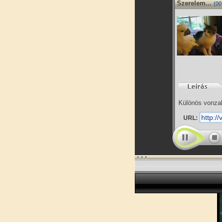
Szerelem...
(00
Különös vonza
URL: