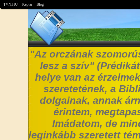
TVN.HU
Képtár
Blog
"Az orczának szomorús
lesz a szív" (Prédiká
helye van az érzelmek
szeretetének, a Bibl
dolgainak, annak árn
érintem, megtapas
Imádatom, de mi
leginkább szeretett t