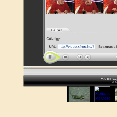
Gálvölgyi
URL:
Beszúrás a 
TVN.HU
,
Kép
© 2