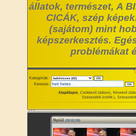
állatok, természet, A 
CICÁK, szép képek!
(sajátom) mint hob
képszerkesztés. Egés
problémákat é
Kategóriák:
Keresés:
,
,
Alapállapot
Csökkenő (dátum)
Növekvő (dát
,
Szavazatok (csökk.)
Szavazatok
Nyúúl
(00:02:09)